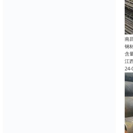
南
钢材
含
江
24-