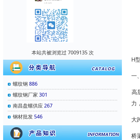
本站共被浏览过 7009135 次
H
一
螺纹钢
886
‌
螺纹钢厂家
301
力
南昌盘螺供应
267
钢材批发
546
‌
‌