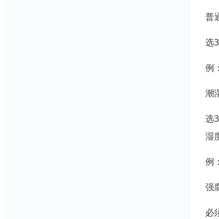
普
选
例
潮
选
湿
例
强
必