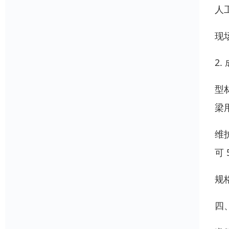
人
现
2.
型
梁
维
可
规
四