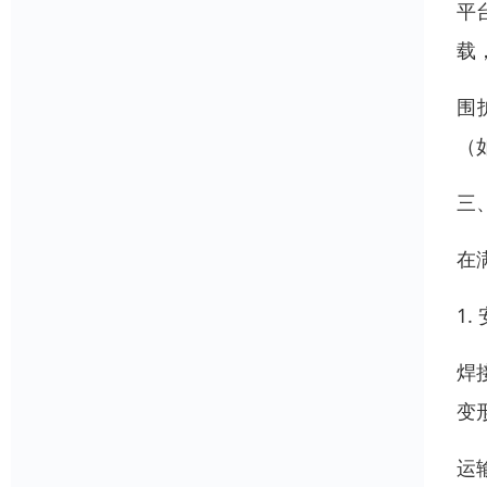
平
载
围
（
三、
在
1
焊
变
运