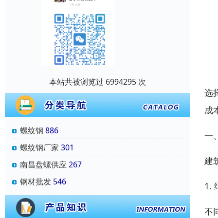
本站共被浏览过 6994295 次
选
成
螺纹钢
886
一、
螺纹钢厂家
301
建
南昌盘螺供应
267
钢材批发
546
1
不