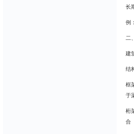
长
例
二
建
结
框
于
桁
合