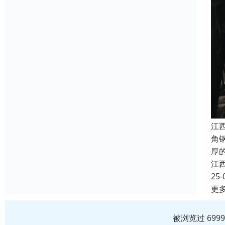
江
角
厚
江
25-
更
被浏览过 699