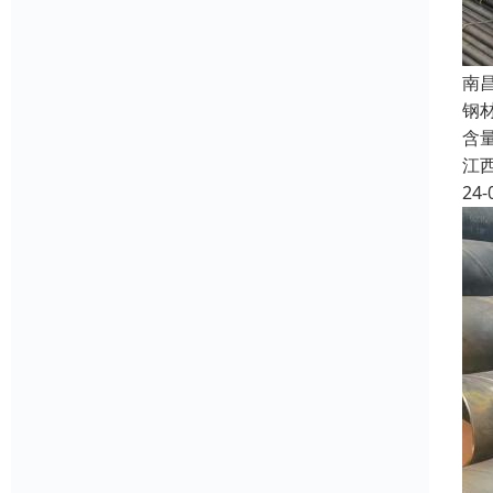
南
钢材
含
江
24-