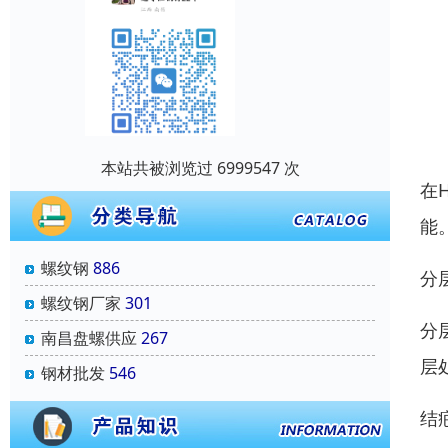
本站共被浏览过 6999547 次
在
能
螺纹钢
886
分
螺纹钢厂家
301
分
南昌盘螺供应
267
层
钢材批发
546
结