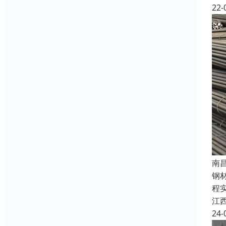
22-
南
钢
程
江
24-