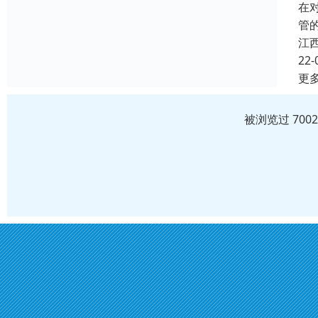
在
管
江
22-
更
被浏览过 700