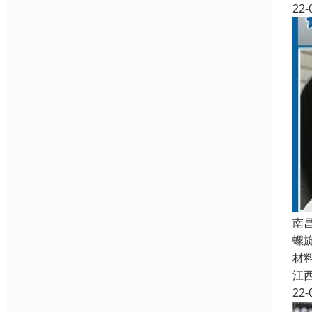
22-
南
螺
材
江
22-