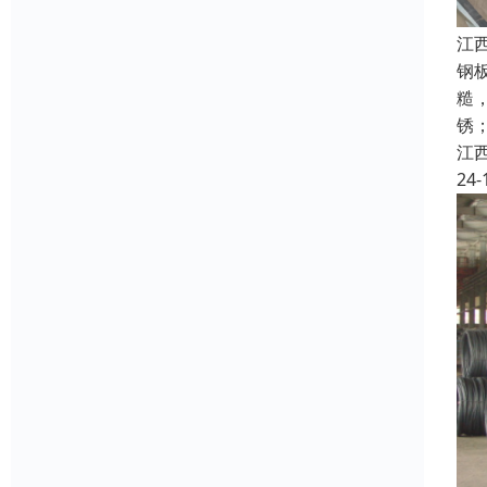
江
钢
糙
锈
江
24-