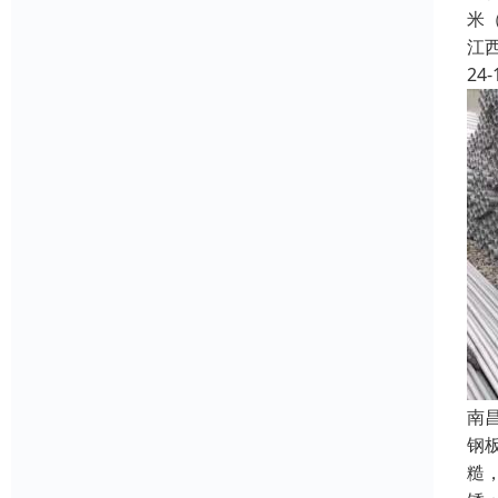
米（
江
24-
南
钢
糙