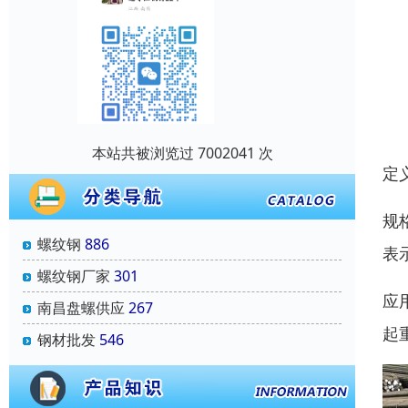
本站共被浏览过 7002041 次
定
规
螺纹钢
886
表
螺纹钢厂家
301
应
南昌盘螺供应
267
起
钢材批发
546