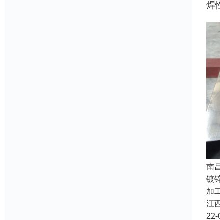
焊
南
镀
加
江
22-