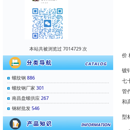
本站共被浏览过 7014729 次
价
镀
螺纹钢
886
七
螺纹钢厂家
301
管
南昌盘螺供应
267
和
钢材批发
546
型