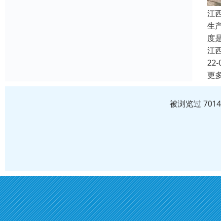
江
生
度
江
22-
更
被浏览过 701