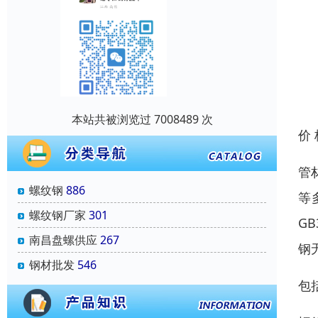
本站共被浏览过 7008489 次
价
管
螺纹钢
886
等
螺纹钢厂家
301
G
南昌盘螺供应
267
钢
钢材批发
546
包