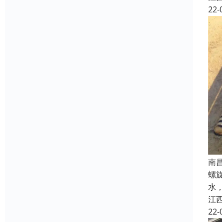
22-
南
螺
水
江
22-