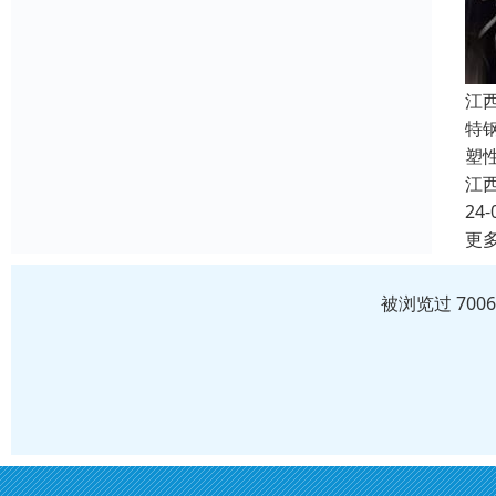
江
特
塑
江
24-
更
被浏览过 700