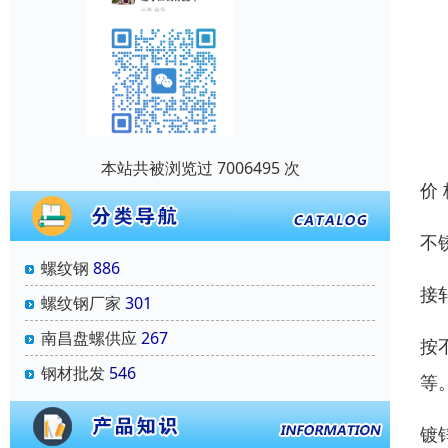
本站共被浏览过 7006495 次
价
不
螺纹钢
886
接
螺纹钢厂家
301
南昌盘螺供应
267
按
钢材批发
546
等
镀