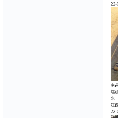
22-
南
螺
水
江
22-