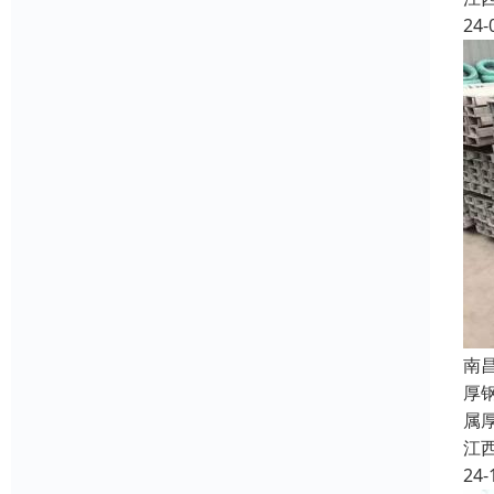
24-
南
厚
属
江
24-