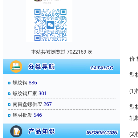
本站共被浏览过 7022169 次
价
型
螺纹钢
886
(
螺纹钢厂家
301
南昌盘螺供应
267
型
钢材批发
546
轧
(