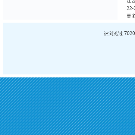
江
22-
更
被浏览过 702