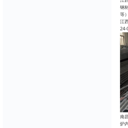
江
钢
等
江
24-
南
炉