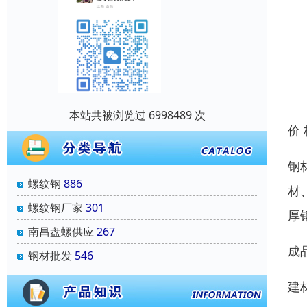
本站共被浏览过 6998489 次
价
钢
螺纹钢
886
材
螺纹钢厂家
301
厚
南昌盘螺供应
267
成
钢材批发
546
建