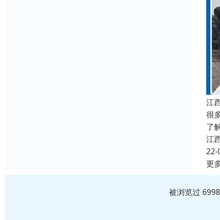
江
很
了
江
22-
更
被浏览过 699