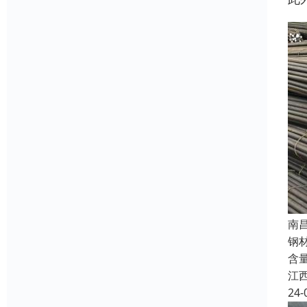
南
钢材
含
江
24-