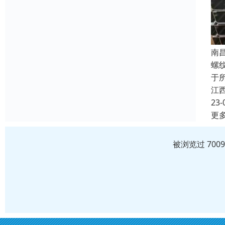
南
螺
于
江
23-
更
被浏览过 700