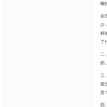
螺
在
少
材
了
二
的
三
超
货
四