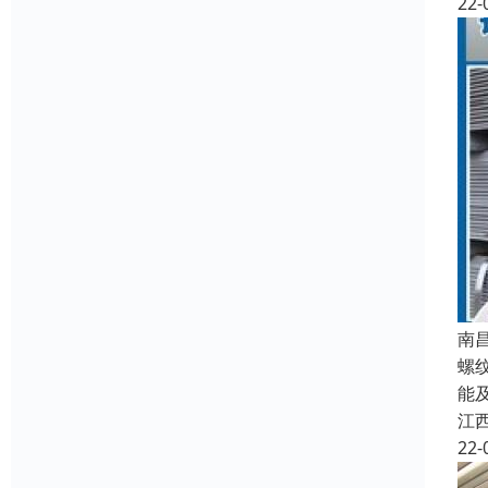
22-
南
螺
能
江
22-