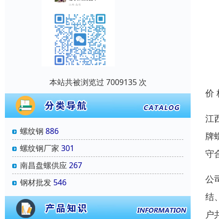
本站共被浏览过 7009135 次
价
江
螺纹钢
886
牌
螺纹钢厂家
301
守
南昌盘螺供应
267
公
钢材批发
546
结
户