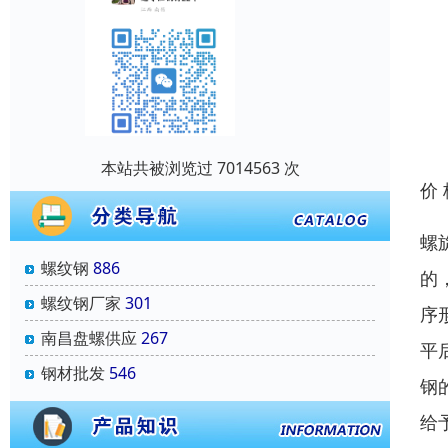
本站共被浏览过 7014563 次
价
螺
螺纹钢
886
的
螺纹钢厂家
301
序
南昌盘螺供应
267
平
钢材批发
546
钢
给