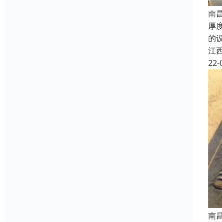
南
厚
的
江
22-
南