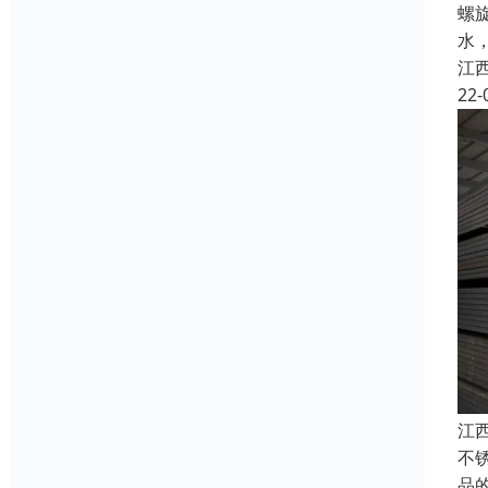
螺
水
江
22-
江
不
品