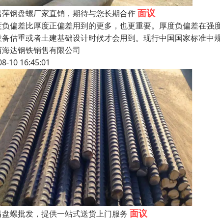
面议
昌萍钢盘螺厂家直销，期待与您长期合作
度负偏差比厚度正偏差用到的更多，也更重要。厚度负偏差在强
设备估重或者土建基础设计时候才会用到。现行中国国家标准中规定
西海达钢铁销售有限公司
08-10 16:45:01
面议
昌盘螺批发，提供一站式送货上门服务