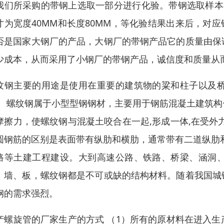
我们所采购的带钢上选取一部分进行化验。带钢选取样本
寸为宽度40MM和长度80MM，等化验结果出来后，对
否是国家大钢厂的产品，大钢厂的带钢产品它的质量由保
少成本，从而采用了小钢厂的带钢产品，诚信度和质量从
纹钢主要的用途是使用在重要的建筑物的粱和柱子以及
。 螺纹钢属于小型型钢钢材，主要用于钢筋混凝土建筑
摩擦力，使螺纹钢与混凝土咬合在一起,形成一体,在受外
圆钢筋的区别是表面带有纵肋和横肋，通常带有二道纵肋
路等土建工程建设。大到高速公路、铁路、桥梁、涵洞
、墙、板，螺纹钢都是不可或缺的结构材料。随着我国城
钢的需求强烈。
产螺旋管的厂家生产的方式 （1）所有的原材料在进入