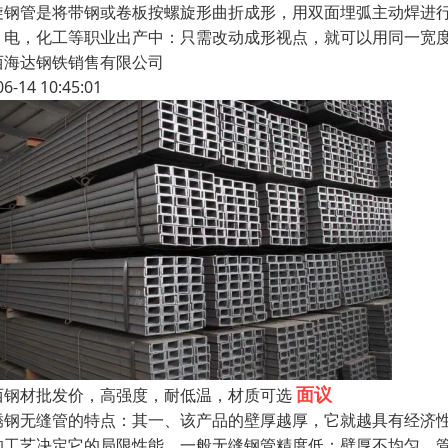
旋钢管是将带钢或卷板按螺旋形曲折成形，用双面埋弧主动焊进
，电，化工等职业出产中：只需改动成形视点，就可以用同一宽
西海达钢铁销售有限公司
06-14 10:45:01
面议
西钢材批发价，高强度，耐低温，材质可选
锈钢无缝管的特点：其一、该产品的壁厚越厚，它就越具有经济
的工艺决定它的局限性能，一般无缝钢管精度低：壁厚不均匀、