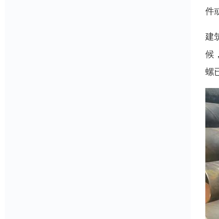
件
建
候
螺