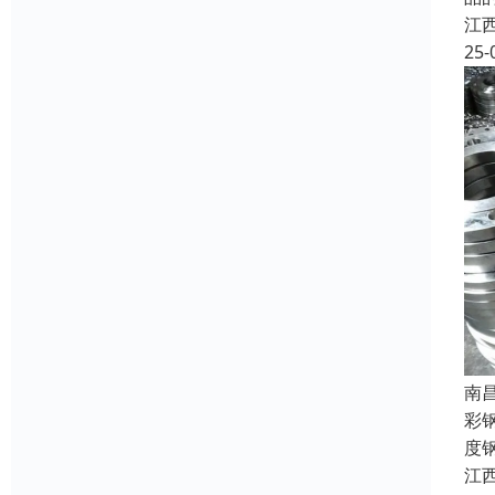
江
25-
南
彩
度
江